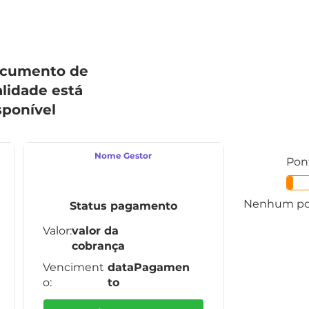
ocumento de
lidade está
sponível
Nome Gestor
Pont
Nenhum po
Status pagamento
Valor:
valor da
cobrança
Venciment
dataPagamen
o:
to