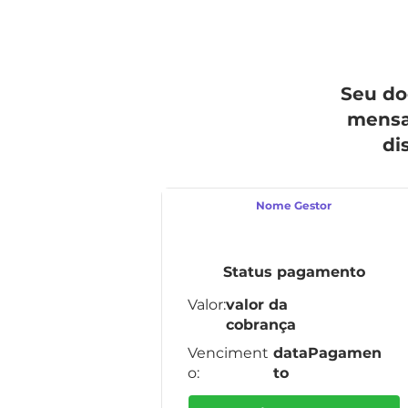
Seu d
mensa
di
Nome Gestor
Status pagamento
Valor:
valor da
cobrança
Venciment
dataPagamen
o:
to