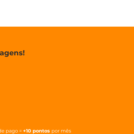
tagens!
de pago =
+10 pontos
por mês