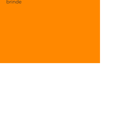
brinde
Ah! Tem esse detalhe
importante
Documento de mensalidade pago =