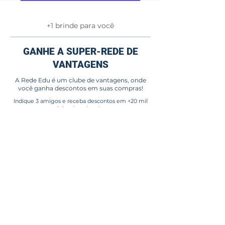
+1 brinde para você
GANHE A SUPER-REDE DE
VANTAGENS
A Rede Edu é um clube de vantagens, onde
você ganha descontos em suas compras!
Indique 3 amigos e receba descontos em +20 mil
lojas da rede edu
+20.000
lojas cadastradas em todo Brasil