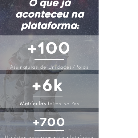
O que já
aconteceu na
plataforma:
+100
Assinaturas de Unidades/Polos
+6k
Matrículas
feitas na Yes
+700
Usuários passaram pela plataforma