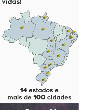
vidas!
14
estados e
100
mais de
cidades