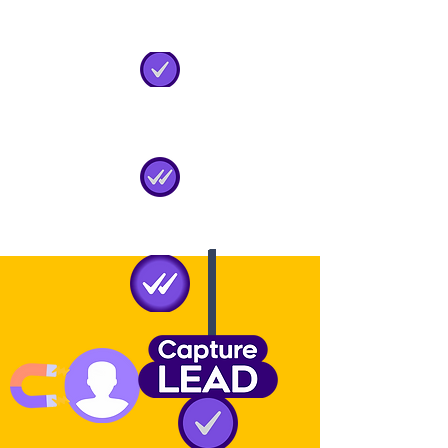
Página para captar lead
plataforma para
converter em matrícula
e
transformar em ALUNO
COM FREQUÊNCIA