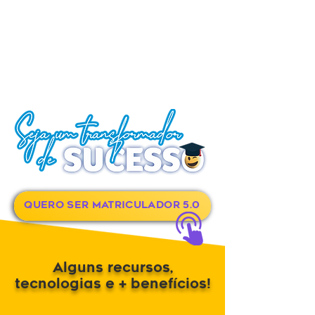
QUERO SER MATRICULADOR 5.0
Alguns recursos,
tecnologias e + benefícios!