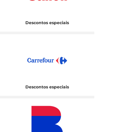
Descontos especiais
Descontos especiais