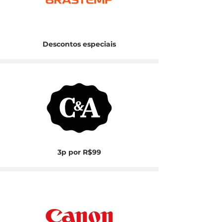
Descontos especiais
3p por R$99