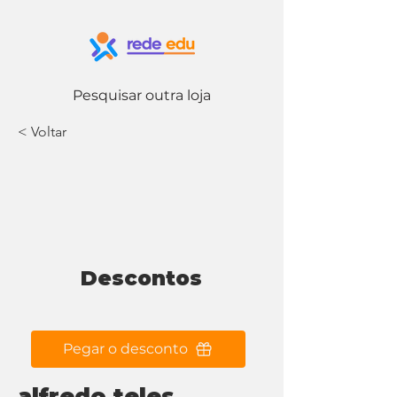
Pesquisar outra loja
< Voltar
Descontos
Pegar o desconto
alfredo teles