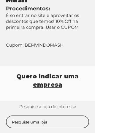
Procedimentos:
É só entrar no site e aproveitar os
descontos que temos! 10% Off na
primeira compra! Usar o CUPOM
Cupom: BEMVINDOMASH
Quero indicar uma
empresa
Pesquise a loja de interesse