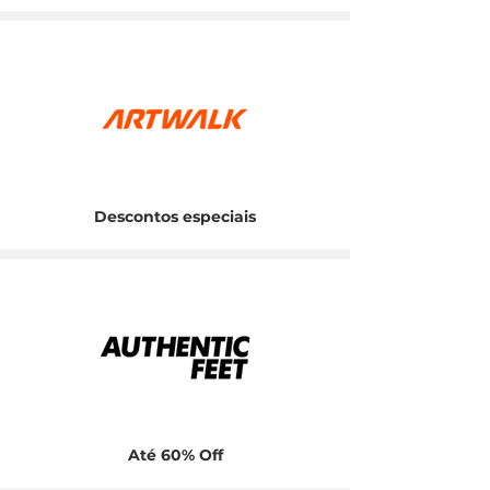
Descontos especiais
Até 60% Off